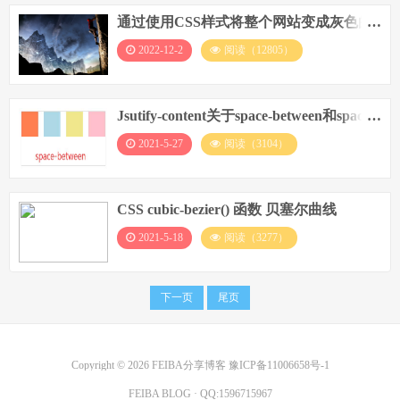
通过使用CSS样式将整个网站变成灰色的
代码
2022-12-2
阅读（12805）
Jsutify-content关于space-between和space-
around的使用效果展示
2021-5-27
阅读（3104）
CSS cubic-bezier() 函数 贝塞尔曲线
2021-5-18
阅读（3277）
下一页
尾页
Copyright © 2026
FEIBA分享博客
豫ICP备11006658号-1
FEIBA BLOG
· QQ:
1596715967