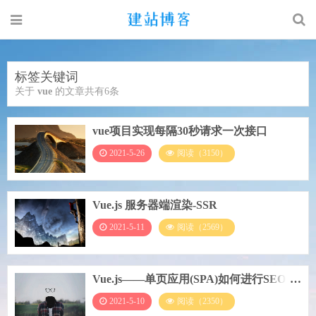
标签关键词
关于
vue
的文章共有6条
vue项目实现每隔30秒请求一次接口
2021-5-26
阅读（3150）
Vue.js 服务器端渲染-SSR
2021-5-11
阅读（2569）
Vue.js——单页应用(SPA)如何进行SEO优
化
2021-5-10
阅读（2350）