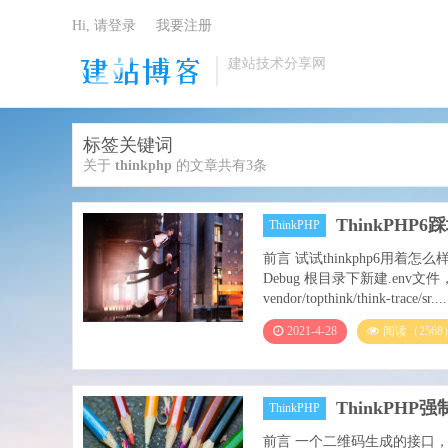
Hi, 请登录
我要注册
建站技术分享网
标签关键词
关于
thinkphp
的文章共有3条
ThinkPHP
ThinkPHP
前言 试试thinkphp6用
Debug 根目录下新建.env文件
vendor/topthink/think-trace/sr....
2021-4-28
阅读（2568
ThinkPHP强
ThinkPHP
前言 一个二维码生成的接口，直