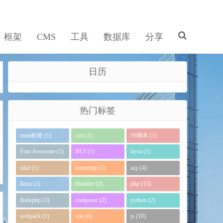
框架
CMS
工具
数据库
分享
日历
热门标签
meta标签 (1)
curl (1)
JS脚本 (1)
Font Awesome (1)
HUI (1)
layui (1)
uikit (1)
bootstrap (1)
asp (4)
linux (2)
hbuilder (2)
php (13)
thinkphp (3)
composer (2)
python (2)
webpack (1)
vue (6)
js (10)