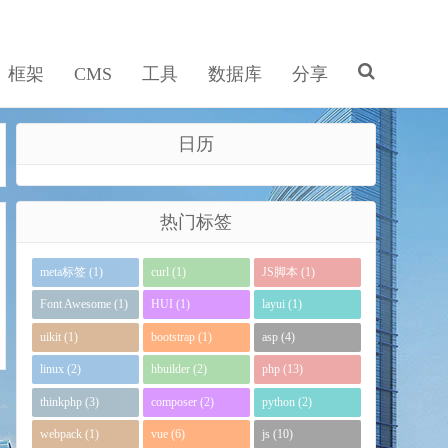
框架
CMS
工具
数据库
分享
日历
热门标签
meta标签 (1)
curl (1)
JS脚本 (1)
Font Awesome (1)
HUI (1)
layui (1)
uikit (1)
bootstrap (1)
asp (4)
linux (2)
hbuilder (2)
php (13)
thinkphp (3)
composer (2)
python (2)
webpack (1)
vue (6)
js (10)