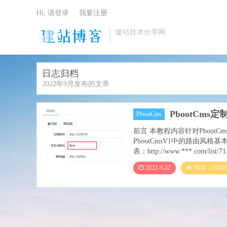
Hi, 请登录
我要注册
建站技术分享网
日志归档
2022年9月发布的文章
PbootCms
PbootCms
前言 本教程内容针对PbootC
PbootCmsV1中的路由风格基本与As
表：http://www.***.com/list/71.h
2022-9-22
阅读（1044