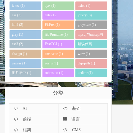
iview (1)
ajax (1)
axios (1)
css (5)
date (1)
jquery (8)
html (2)
FirFox (1)
grayscale (1)
gray (1)
清理runtime (1)
mysql与mysqli的
区别 (1)
css3 (2)
FastCGI (1)
错误代码
0xc0000135 (1)
chatgpt (1)
cmsname (1)
wow (1)
canvas (1)
aos.js (1)
clip-path (1)
图片居中 (1)
robots.txt (1)
ueditor (1)
分类
AI
基础
前端
语言
框架
CMS