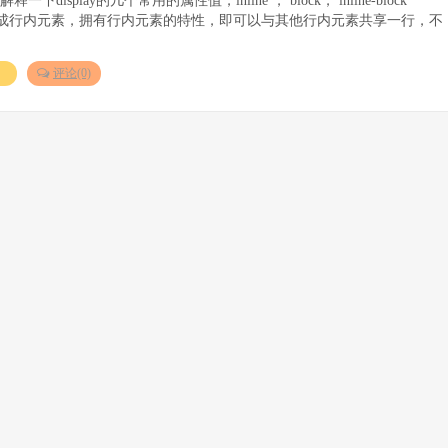
布局 1.解释一下display的几个常用的属性值，inline ， block， inline-block
使元素变成行内元素，拥有行内元素的特性，即可以与其他行内元素共享一行，不
）
评论(0)