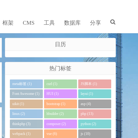
框架
CMS
工具
数据库
分享
日历
热门标签
meta标签 (1)
curl (1)
JS脚本 (1)
Font Awesome (1)
HUI (1)
layui (1)
uikit (1)
bootstrap (1)
asp (4)
linux (2)
hbuilder (2)
php (13)
thinkphp (3)
composer (2)
python (2)
webpack (1)
vue (6)
js (10)