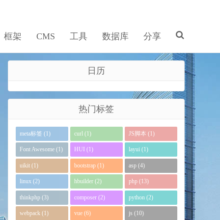
框架
CMS
工具
数据库
分享
日历
热门标签
meta标签 (1)
curl (1)
JS脚本 (1)
Font Awesome (1)
HUI (1)
layui (1)
uikit (1)
bootstrap (1)
asp (4)
linux (2)
hbuilder (2)
php (13)
thinkphp (3)
composer (2)
python (2)
webpack (1)
vue (6)
js (10)