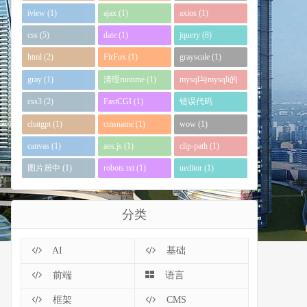
iview (1)
ajax (1)
axios (1)
css (5)
date (1)
jquery (8)
html (2)
FirFox (1)
grayscale (1)
gray (1)
清理runtime (1)
mysql与mysqli的
区别 (1)
css3 (2)
FastCGI (1)
错误代码
0xc0000135 (1)
chatgpt (1)
cmsname (1)
wow (1)
canvas (1)
aos.js (1)
clip-path (1)
图片居中 (1)
robots.txt (1)
ueditor (1)
分类
AI
基础
前端
语言
框架
CMS