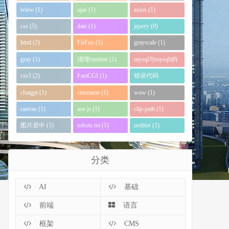
iview (1)
ajax (1)
axios (1)
css (5)
date (1)
jquery (8)
html (2)
FirFox (1)
grayscale (1)
gray (1)
清理runtime (1)
mysql与mysqli的
区别 (1)
css3 (2)
FastCGI (1)
错误代码
0xc0000135 (1)
chatgpt (1)
cmsname (1)
wow (1)
canvas (1)
aos.js (1)
clip-path (1)
图片居中 (1)
robots.txt (1)
ueditor (1)
分类
AI
基础
前端
语言
框架
CMS