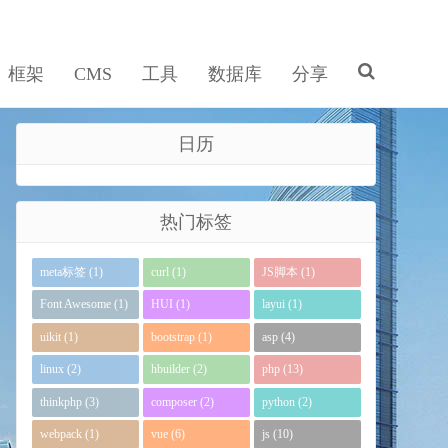
框架
CMS
工具
数据库
分享
日历
热门标签
meta标签 (1)
curl (1)
JS脚本 (1)
Font Awesome (1)
HUI (1)
layui (1)
uikit (1)
bootstrap (1)
asp (4)
linux (2)
hbuilder (2)
php (13)
thinkphp (3)
composer (2)
python (2)
webpack (1)
vue (6)
js (10)