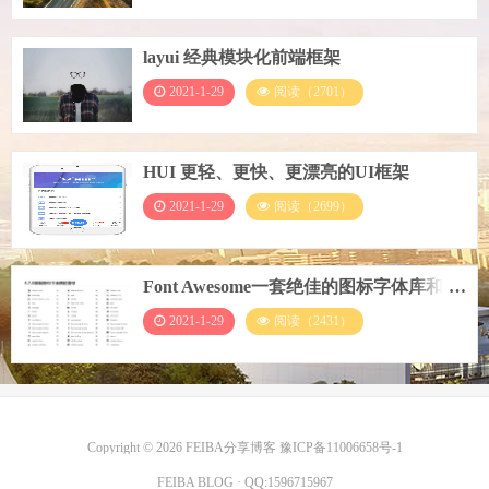
layui 经典模块化前端框架
2021-1-29
阅读（2701）
HUI 更轻、更快、更漂亮的UI框架
2021-1-29
阅读（2699）
Font Awesome一套绝佳的图标字体库和
CSS框架
2021-1-29
阅读（2431）
Copyright © 2026
FEIBA分享博客
豫ICP备11006658号-1
FEIBA BLOG
· QQ:
1596715967